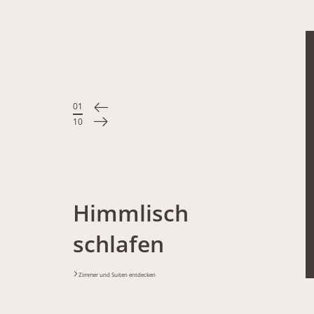
01
/
10
Himmlisch
schlafen
Zimmer und Suiten entdecken