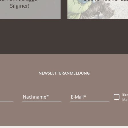
Silginer!
NEWSLETTERANMELDUNG
Ein
Nachname
E-Mail
Mar