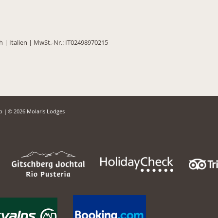
ch
|
Italien
|
MwSt.-Nr.: IT02498970215
ap
|
© 2026 Molaris Lodges