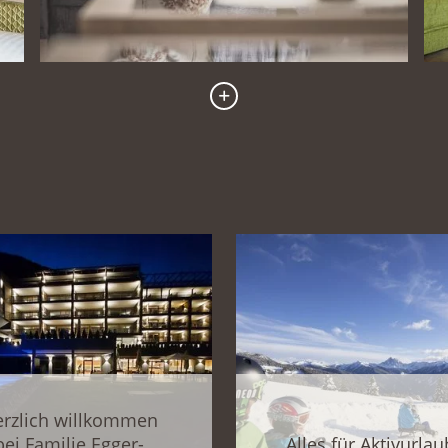
rzlich willkommen
bei Familie Egger-
Alles für Aktivurlau