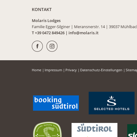
KONTAKT
Molaris Lodges
Familie Egger-Silginer
|
Meransnerstr. 14
|
39037 Mühlba
T +39 0472 849426
|
info@
molaris.
it
Home
|
Impressum
|
Privacy
|
Datenschutz-Einstellungen
|
Sitem