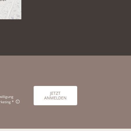
JETZT
willigung
ANMELDEN
keting