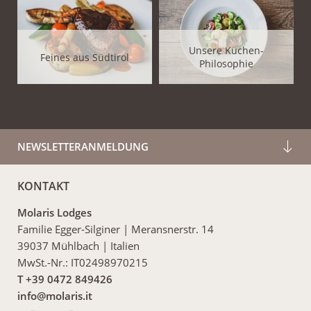
Unsere Küchen-
Feines aus Südtirol
Philosophie
NEWSLETTERANMELDUNG
KONTAKT
Molaris Lodges
Familie Egger-Silginer
|
Meransnerstr. 14
39037 Mühlbach
|
Italien
MwSt.-Nr.: IT02498970215
T +39 0472 849426
info@
molaris.
it