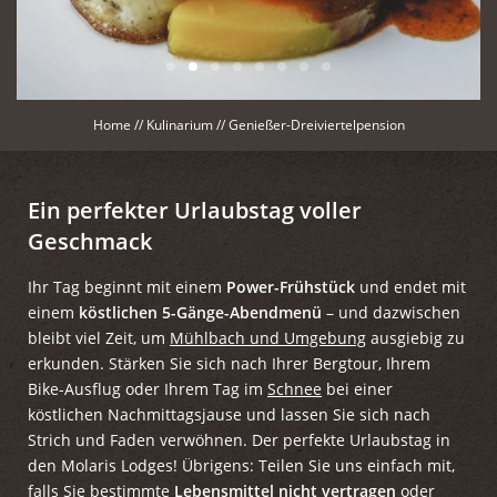
Home
//
Kulinarium
//
Genießer-Dreiviertelpension
Ein perfekter Urlaubstag voller
Geschmack
Ihr Tag beginnt mit einem
Power-Frühstück
und endet mit
einem
köstlichen 5-Gänge-Abendmenü
– und dazwischen
bleibt viel Zeit, um
Mühlbach und Umgebung
ausgiebig zu
erkunden. Stärken Sie sich nach Ihrer Bergtour, Ihrem
Bike-Ausflug oder Ihrem Tag im
Schnee
bei einer
köstlichen Nachmittagsjause und lassen Sie sich nach
Strich und Faden verwöhnen. Der perfekte Urlaubstag in
den Molaris Lodges! Übrigens: Teilen Sie uns einfach mit,
falls Sie bestimmte
Lebensmittel nicht vertragen
oder