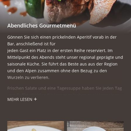
Abendliches Gourmetmenü
Gönnen Sie sich einen prickelnden Aperitif vorab in der
Bar, anschließend ist für
jeden Gast ein Platz in der ersten Reihe reserviert. Im
Mittelpunkt des Abends steht unser regional geprägte und
saisonale Küche. Sie führt das Beste aus aus der Region
und den Alpen zusammen ohne den Bezug zu den
Wurzeln zu verlieren.
Frischen Salate und eine Tagessuppe haben Sie jeden Tag
vom Buffet. Wählen Sie immer zwischen zwei Vorspeisen
MEHR LESEN
und drei Hauptspeisen. Zum Hauptgang erwarten Sie
täglich drei verschiedene Gerichte bestehend aus Fleisch,
Fisch und einer vegetarischen Alternative. Abschließend
genießen Sie verschiedene süße Grüße aus unserer
Patisserie oder eine Auswahl an regionalem Käse.