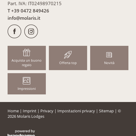
Part. IVA: IT02498970215
T +39 0472 849426
info@
molaris.
it
Acquista un buono
Offerta top
Novità
regalo
Impressioni
Home
|
Imprint
|
Privacy
|
Impostazioni privacy
|
Sitemap
|
©
2026 Molaris Lodges