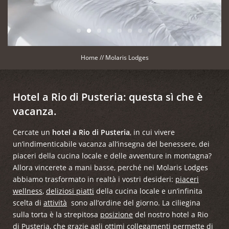
Home
//
Molaris Lodges
Hotel a Rio di Pusteria: questa sì che è
vacanza.
Cercate un
hotel a Rio di Pusteria
, in cui vivere
un’indimenticabile vacanza all’insegna del benessere, dei
piaceri della cucina locale e delle avventure in montagna?
Allora vincerete a mani basse, perché nei Molaris Lodges
abbiamo trasformato in realtà i vostri desideri:
piaceri
wellness
,
deliziosi piatti
della cucina locale e un’infinita
scelta di
attività
sono all’ordine del giorno. La ciliegina
sulla torta è la strepitosa
posizione
del nostro hotel a Rio
di Pusteria, che grazie agli ottimi collegamenti permette di