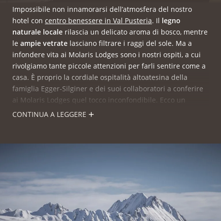
Impossibile non innamorarsi dell’atmosfera del nostro
hotel con
centro benessere in Val Pusteria
. Il
legno
naturale locale
rilascia un delicato aroma di bosco, mentre
le
ampie vetrate
lasciano filtrare i raggi del sole. Ma a
infondere vita ai Molaris Lodges sono i nostri ospiti, a cui
rivolgiamo tante piccole attenzioni per farli sentire come a
casa. È proprio la cordiale ospitalità altoatesina della
famiglia Egger-Silginer e dei suoi collaboratori a conferire
ai Molaris Lodges quel tocco inconfondibile. Ecco un
piccolo consiglio: mettetevi comodi nei nostri confortevoli
CONTINUA A LEGGERE
angoli di pace, ma non lasciatevi andare troppo, altrimenti
rischiate di non volervi più alzare. Sarebbe un peccato
lasciarsi sfuggire tutte le bellezze che ci sono da vedere e
da
scoprire
!