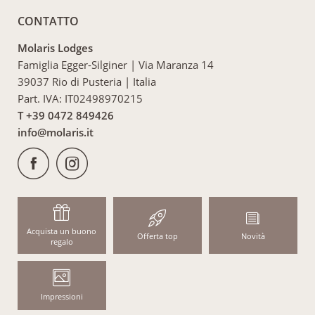
CONTATTO
Molaris Lodges
Famiglia Egger-Silginer
|
Via Maranza 14
39037 Rio di Pusteria
|
Italia
Part. IVA: IT02498970215
T +39 0472 849426
info@
molaris.
it
Acquista un buono
Offerta top
Novità
regalo
Impressioni