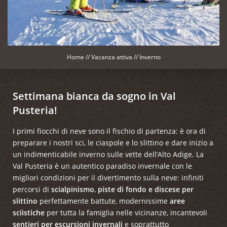
Home
//
Vacanza attiva
//
Inverno
Settimana bianca da sogno in Val
Pusteria!
I primi fiocchi di neve sono il fischio di partenza: è ora di
preparare i nostri sci, le ciaspole e lo slittino e dare inizio a
un indimenticabile inverno sulle vette dell’Alto Adige. La
Val Pusteria è un autentico paradiso invernale con le
migliori condizioni per il divertimento sulla neve: infiniti
percorsi di
scialpinismo
,
piste di fondo e discese per
slittino
perfettamente battute, modernissime
aree
sciistiche
per tutta la famiglia nelle vicinanze, incantevoli
sentieri per escursioni invernali
e soprattutto