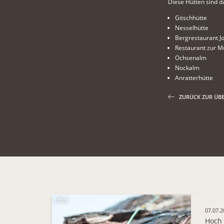
Diese Hütten sind da
Gitschhütte
Nesselhütte
Bergrestaurant Jo
Restaurant zur M
Ochsenalm
Nockalm
Anratterhütte
ZURÜCK ZUR ÜBE
1/123
07.07.2
Hoch 