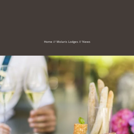
Home
//
Molaris Lodges
//
News