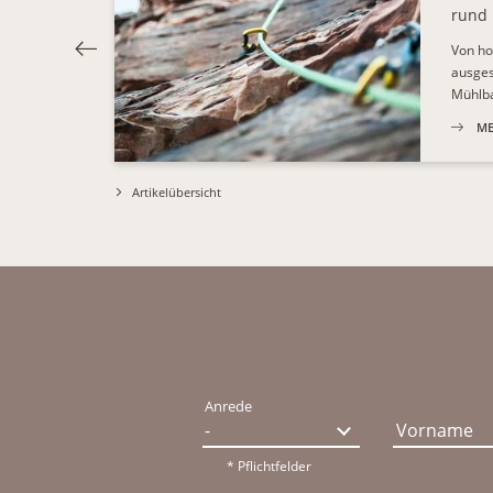
rund
Von ho
ausges
Mühlba
ME
Artikelübersicht
Anrede
Vorname
* Pflichtfelder