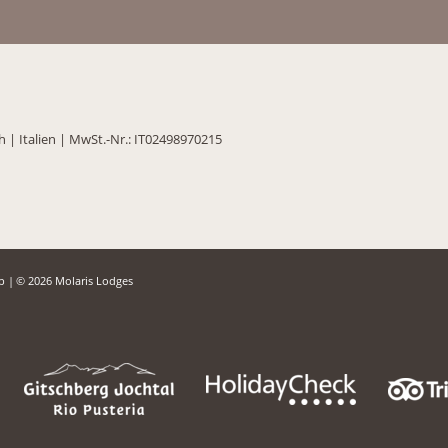
ch
|
Italien
|
MwSt.-Nr.: IT02498970215
ap
|
© 2026 Molaris Lodges