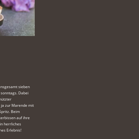
 insgesamt sieben
 sonntags. Dabei
hützter
ja zur Marende mit
Spritz. Beim
kerbissen auf ihre
in herrliches
es Erlebnis!