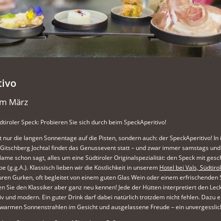
tivo
 im März
dtiroler Speck: Probieren Sie sich durch beim SpeckAperitivo!
t nur die langen Sonnentage auf die Pisten, sondern auch: der SpeckAperitivo! In
 Gitschberg Jochtal findet das Genussevent statt – und zwar immer samstags und
Name schon sagt, alles um eine Südtiroler Originalspezialität: den Speck mit gesc
 (g.g.A.). Klassisch lieben wir die Köstlichkeit in unserem
Hotel bei Vals, Südtirol
uren Gurken, oft begleitet von einem guten Glas Wein oder einem erfrischenden 
en Sie den Klassiker aber ganz neu kennen! Jede der Hütten interpretiert den Lec
iv und modern. Ein guter Drink darf dabei natürlich trotzdem nicht fehlen. Dazu e
warmen Sonnenstrahlen im Gesicht und ausgelassene Freude – ein unvergesslich