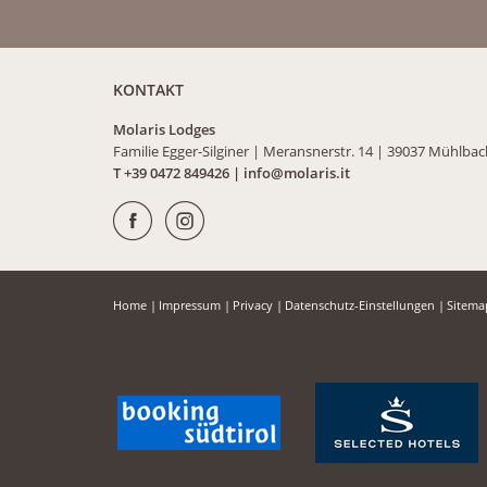
KONTAKT
Molaris Lodges
Familie Egger-Silginer
|
Meransnerstr. 14
|
39037 Mühlba
T +39 0472 849426
|
info@
molaris.
it
Home
|
Impressum
|
Privacy
|
Datenschutz-Einstellungen
|
Sitem