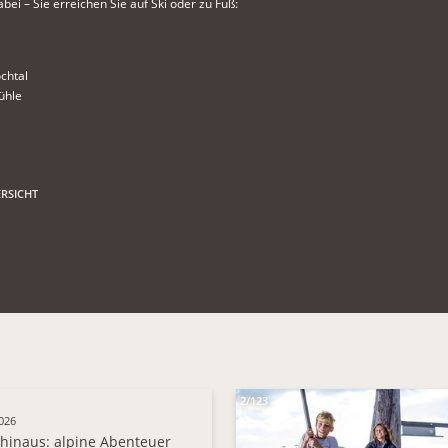
bei – Sie erreichen Sie auf Ski oder zu Fuß:
chtal
ühle
RSICHT
2/123
026
hinaus: alpine Abenteuer