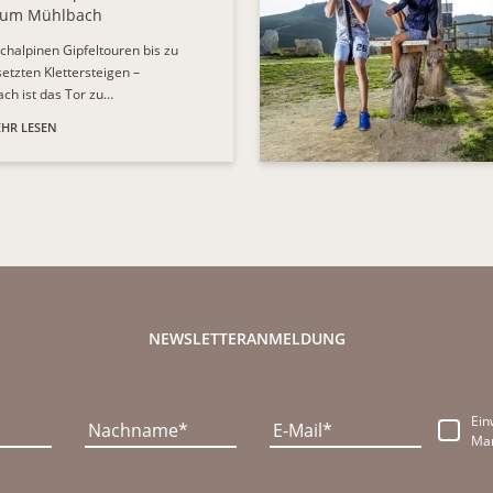
 um Mühlbach
chalpinen Gipfeltouren bis zu
etzten Klettersteigen –
ch ist das Tor zu…
HR LESEN
NEWSLETTERANMELDUNG
Ein
Nachname
E-Mail
Mar