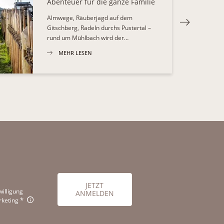
Abenteuer für die ganze Familie
Almwege, Räuberjagd auf dem
Gitschberg, Radeln durchs Pustertal –
rund um Mühlbach wird der…
MEHR LESEN
JETZT
willigung
ANMELDEN
keting