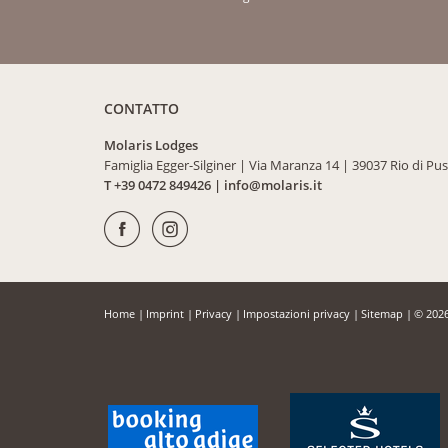
CONTATTO
Molaris Lodges
Famiglia Egger-Silginer
|
Via Maranza 14
|
39037 Rio di Pus
T +39 0472 849426
|
info@
molaris.
it
Home
|
Imprint
|
Privacy
|
Impostazioni privacy
|
Sitemap
|
© 2026