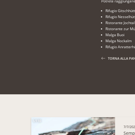
Potrete raggiungere l
Rifugio Gitschhüt
Rifugio Nesselhüt
Ristorante Jochtal
Ristorante zur M
Malga Buoi
Malga Nockalm
Rifugio Anratterh
TORNA ALLA PA
1/110
7/7/20
Sempr