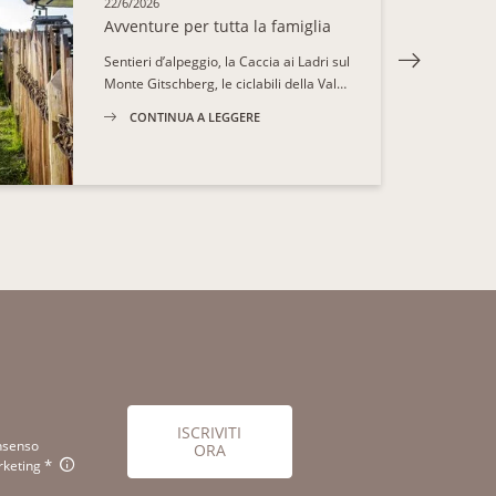
22/6/2026
Avventure per tutta la famiglia
Sentieri d’alpeggio, la Caccia ai Ladri sul
Monte Gitschberg, le ciclabili della Val…
CONTINUA A LEGGERE
ISCRIVITI
nsenso
ORA
keting