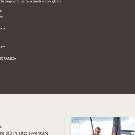
e seguenti baite a piedi o con gli sci:
te
te
ühle
ütte
NORAMICA
2/110
26
e più in alto: avventure