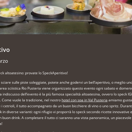
tivo
arzo
ck altoatesino: provate lo SpeckAperitivo!
 sciare sulle piste soleggiate, potete anche godervi un bell’aperitivo, o meglio un
l’area sciistica Rio Pusteria viene organizzato questo evento ogni sabato e domeni
a indiscusso dell’evento è la più famosa specialità altoatesina, ovvero lo speck IG
. Come vuole la tradizione, nel nostro
hotel con spa in Val Pusteria
amiamo gustar
e i cetrioli, il tutto accompagnato da un buon bicchiere di vino o uno spritz. Duran
 in diverse varianti: ogni rifugio vi proporrà lo speck secondo ricette innovativ
buon drink. A completare il tutto ci saranno una vista panoramica, un piacevole
a!