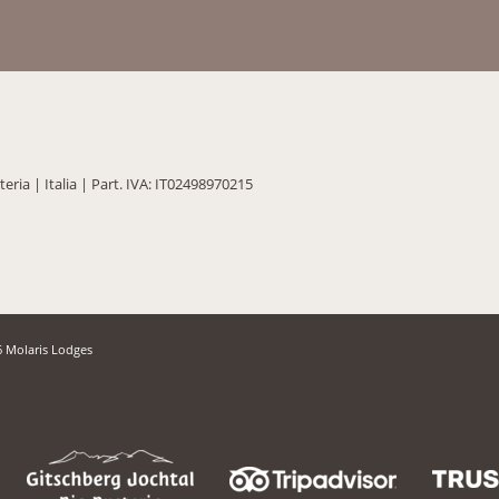
teria
|
Italia
|
Part. IVA: IT02498970215
 Molaris Lodges