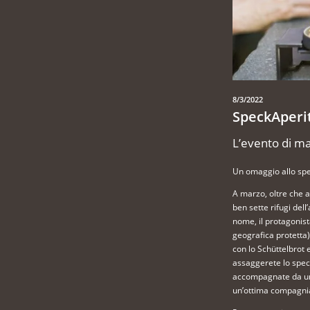
8/3/2022
SpeckAperi
L’evento di m
Un omaggio allo spe
A marzo, oltre che a
ben sette rifugi del
nome, il protagonist
geografica protetta)
con lo Schüttelbrot 
assaggerete lo speck
accompagnate da un 
un’ottima compagni