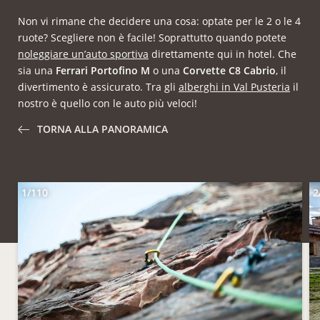
Non vi rimane che decidere una cosa: optate per le 2 o le 4
ruote? Scegliere non è facile! Soprattutto quando potete
noleggiare un’auto sportiva
direttamente qui in hotel. Che
sia una
Ferrari Portofino M
o una
Corvette C8 Cabrio
, il
divertimento è assicurato. Tra gli
alberghi in Val Pusteria
il
nostro è quello con le auto più veloci!
TORNA ALLA PANORAMICA
1/110
2