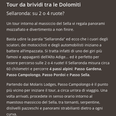
Tour da brividi tra le Dolomiti
Sellaronda: su 2 o 4 ruote?
Un tour intorno al massiccio del Sella vi regala panorami
mozzafiato e divertimento a non finire.
Basta udire la parola “Sellaronda” ed ecco che i cuori degli
sciatori, dei motociclisti e degli automobilisti iniziano a
battere all’impazzata. Si tratta infatti di uno dei giri più
famosi e appaganti dell’Alto Adige... ed è perfetto per
essere percorso sulle 2 o 4 ruote! Il Sellaronda misura circa
60 chilometri e percorre
4 passi alpini
:
Passo Gardena
,
Passo Campolongo
,
Passo Pordoi
e
Passo Sella
.
Partendo dai Molaris Lodges, Passo Campolongo è il punto
più vicino per iniziare il tour, a circa un’ora di viaggio. Una
volta arrivati, procedete in senso orario intorno al
maestoso massiccio del Sella, tra tornanti, serpentine,
dislivelli pazzeschi e panorami strabilianti dietro a ogni
curva.