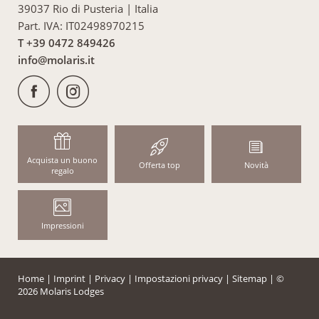
39037 Rio di Pusteria
|
Italia
Part. IVA: IT02498970215
T +39 0472 849426
info@
molaris.
it
Acquista un buono
Offerta top
Novità
regalo
Impressioni
Home
|
Imprint
|
Privacy
|
Impostazioni privacy
|
Sitemap
|
©
2026 Molaris Lodges