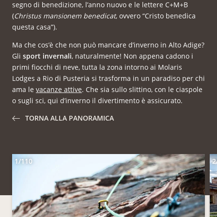
segno di benedizione, l’anno nuovo e le lettere C+M+B
(
Christus mansionem benedicat
, ovvero “Cristo benedica
questa casa”).
Ma che cos’è che non può mancare d’inverno in Alto Adige?
Gli
sport invernali
, naturalmente! Non appena cadono i
primi fiocchi di neve, tutta la zona intorno ai Molaris
Lodges a Rio di Pusteria si trasforma in un paradiso per chi
ama le
vacanze attive
. Che sia sullo slittino, con le ciaspole
o sugli sci, qui d’inverno il divertimento è assicurato.
TORNA ALLA PANORAMICA
1/110
2