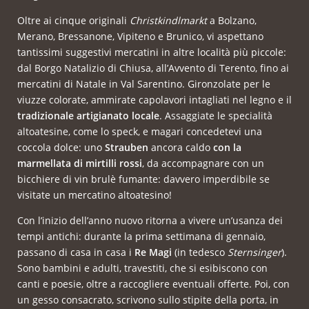
Oltre ai cinque originali
Christkindlmarkt
a Bolzano,
Merano, Bressanone, Vipiteno e Brunico, vi aspettano
tantissimi suggestivi mercatini in altre località più piccole:
dal Borgo Natalizio di Chiusa, all’Avvento di Terento, fino ai
mercatini di Natale in Val Sarentino. Gironzolate per le
viuzze colorate, ammirate capolavori intagliati nel legno e il
tradizionale artigianato locale
. Assaggiate le specialità
altoatesine, come lo speck, e magari concedetevi una
coccola dolce: uno
Strauben
ancora caldo
con la
marmellata di mirtilli rossi
, da accompagnare con un
bicchiere di vin brulè fumante: davvero imperdibile se
visitate un mercatino altoatesino!
Con l’inizio dell’anno nuovo ritorna a vivere un’usanza dei
tempi antichi: durante la prima settimana di gennaio,
passano di casa in casa i
Re Magi
(in tedesco
Sternsinger
).
Sono bambini e adulti, travestiti, che si esibiscono con
canti e poesie, oltre a raccogliere eventuali offerte. Poi, con
un gesso consacrato, scrivono sullo stipite della porta, in