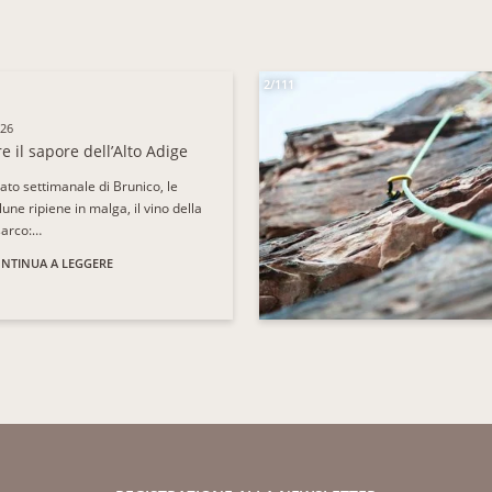
2/111
026
e il sapore dell’Alto Adige
ato settimanale di Brunico, le
ne ripiene in malga, il vino della
sarco:…
NTINUA A LEGGERE