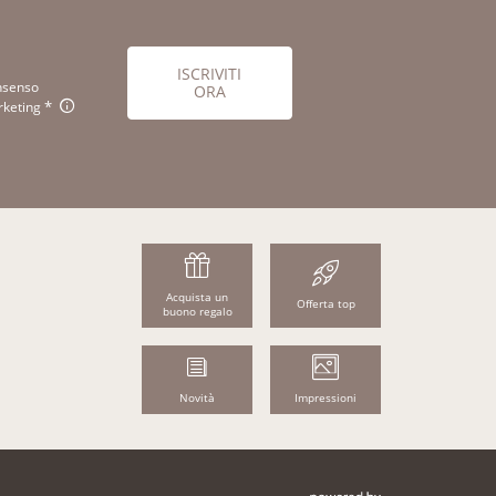
ISCRIVITI
nsenso
ORA
keting
Acquista un
Offerta top
buono regalo
Novità
Impressioni