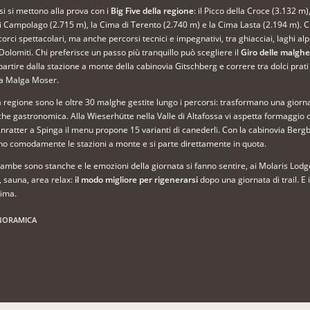
si si mettono alla prova con i
Big Five della regione
: il Picco della Croce (3.132 m)
i Campolago (2.715 m), la Cima di Terento (2.740 m) e la Cima Lasta (2.194 m). C
orci spettacolari, ma anche percorsi tecnici e impegnativi, tra ghiacciai, laghi al
olomiti. Chi preferisce un passo più tranquillo può scegliere il
Giro delle malgh
rtire dalla stazione a monte della cabinovia Gitschberg e correre tra dolci prati a
lla Malga Moser.
ta regione sono le oltre 30 malghe gestite lungo i percorsi: trasformano una gior
he gastronomica. Alla Wieserhütte nella Valle di Altafossa vi aspetta formaggio d’
ratter a Spinga il menu propone 15 varianti di canederli. Con la cabinovia Bergb
ono comodamente le stazioni a monte e si parte direttamente in quota.
ambe sono stanche e le emozioni della giornata si fanno sentire, ai Molaris Lodge
a, sauna, area relax:
il modo migliore per rigenerarsi
dopo una giornata di trail. E 
cima.
NORAMICA