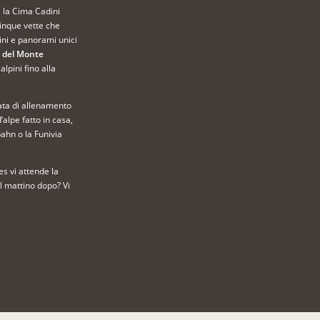
, la Cima Cadini
inque vette che
pini e panorami unici
e del Monte
lpini fino alla
nata di allenamento
alpe fatto in casa,
ahn o la Funivia
s vi attende la
il mattino dopo? Vi