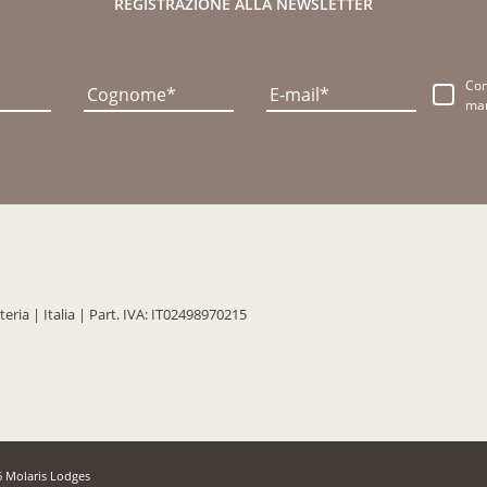
REGISTRAZIONE ALLA NEWSLETTER
Co
Cognome
E-mail
mar
teria
|
Italia
|
Part. IVA: IT02498970215
 Molaris Lodges