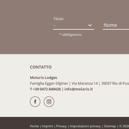
Titolo
Nome
* obbligatorio
CONTATTO
Molaris Lodges
Famiglia Egger-Silginer
|
Via Maranza 14
|
39037 Rio di Pus
T +39 0472 849426
|
info@
molaris.
it
Home
|
Imprint
|
Privacy
|
Impostazioni privacy
|
Sitemap
|
© 2026