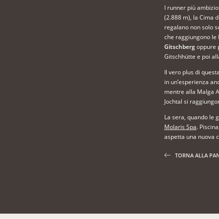
I runner più ambizio
(2.888 m), la Cima d
regalano non solo sc
che raggiungono le D
Gitschberg
oppure pa
Gitschhütte e poi a
Il vero plus di ques
in un’esperienza anc
mentre alla Malga An
Jochtal si raggiung
La sera, quando le g
Molaris Spa
. Piscin
aspetta una nuova 
TORNA ALLA PA