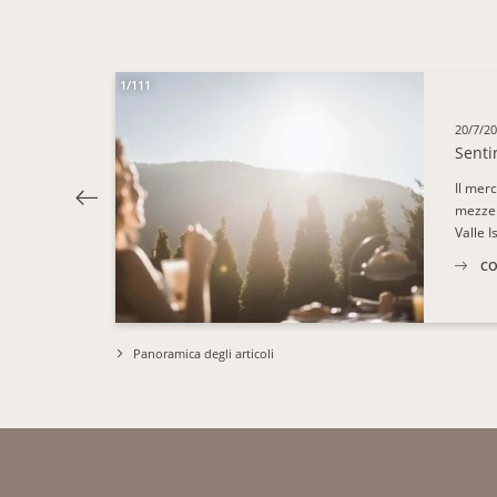
1/111
20/7/2
Sentir
Il merc
mezzelu
Valle I
CO
Panoramica degli articoli