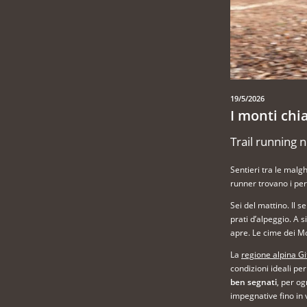
19/5/2026
I monti chi
Trail running 
Sentieri tra le malgh
runner trovano i perc
Sei del mattino. Il s
prati d’alpeggio. A s
apre. Le cime dei Mon
La
regione alpina Gi
condizioni ideali per
ben segnati
, per og
impegnative fino in 