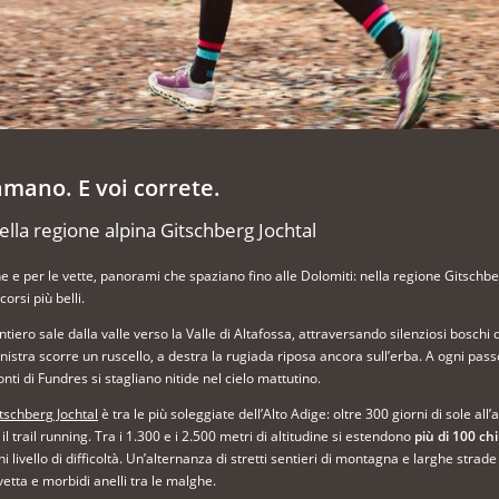
amano. E voi correte.
nella regione alpina Gitschberg Jochtal
e e per le vette, panorami che spaziano fino alle Dolomiti: nella regione Gitschberg
orsi più belli.
entiero sale dalla valle verso la Valle di Altafossa, attraversando silenziosi boschi d
inistra scorre un ruscello, a destra la rugiada riposa ancora sull’erba. A ogni pass
ti di Fundres si stagliano nitide nel cielo mattutino.
tschberg Jochtal
è tra le più soleggiate dell’Alto Adige: oltre 300 giorni di sole all
 il trail running. Tra i 1.300 e i 2.500 metri di altitudine si estendono
più di 100 chi
ni livello di difficoltà. Un’alternanza di stretti sentieri di montagna e larghe strade 
vetta e morbidi anelli tra le malghe.