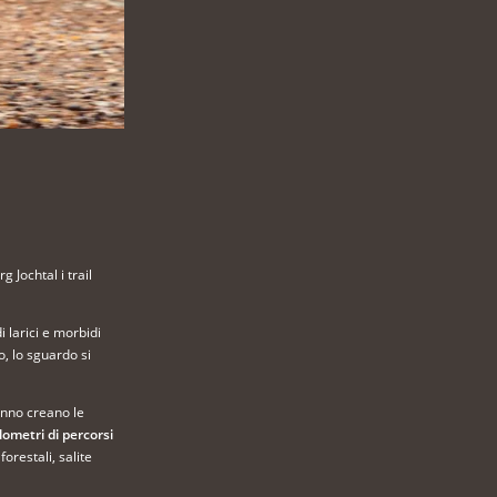
 Jochtal i trail
i larici e morbidi
o, lo sguardo si
’anno creano le
lometri di percorsi
forestali, salite