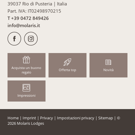
39037 Rio di Pusteria
|
Italia
Part. IVA: IT02498970215
T +39 0472 849426
info@
molaris.
it
Acquista un buono
Offerta top
Novità
regalo
Impressioni
Home
|
Imprint
|
Privacy
|
Impostazioni privacy
|
Sitemap
|
©
2026 Molaris Lodges