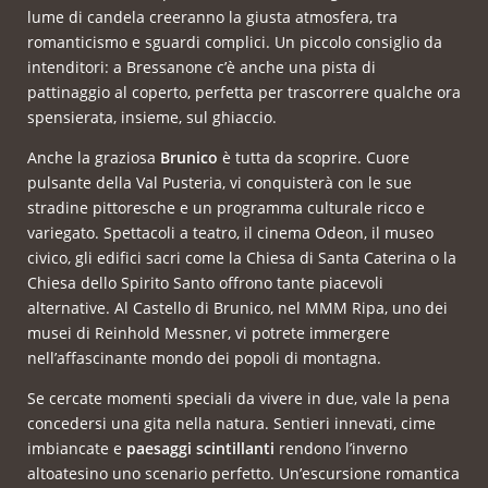
lume di candela creeranno la giusta atmosfera, tra
romanticismo e sguardi complici. Un piccolo consiglio da
intenditori: a Bressanone c’è anche una pista di
pattinaggio al coperto, perfetta per trascorrere qualche ora
spensierata, insieme, sul ghiaccio.
Anche la graziosa
Brunico
è tutta da scoprire. Cuore
pulsante della Val Pusteria, vi conquisterà con le sue
stradine pittoresche e un programma culturale ricco e
variegato. Spettacoli a teatro, il cinema Odeon, il museo
civico, gli edifici sacri come la Chiesa di Santa Caterina o la
Chiesa dello Spirito Santo offrono tante piacevoli
alternative. Al Castello di Brunico, nel MMM Ripa, uno dei
musei di Reinhold Messner, vi potrete immergere
nell’affascinante mondo dei popoli di montagna.
Se cercate momenti speciali da vivere in due, vale la pena
concedersi una gita nella natura. Sentieri innevati, cime
imbiancate e
paesaggi scintillanti
rendono l’inverno
altoatesino uno scenario perfetto. Un’escursione romantica