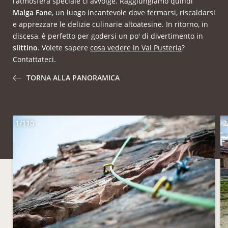
l’atmosfera speciale ci avvolge. Raggiungiamo quindi
Malga Fane
, un luogo incantevole dove fermarsi, riscaldarsi
e apprezzare le delizie culinarie altoatesine. In ritorno, in
discesa, è perfetto per godersi un po' di divertimento in
slittino
. Volete sapere
cosa vedere in Val Pusteria
?
Contattateci.
TORNA ALLA PANORAMICA
1/110
2