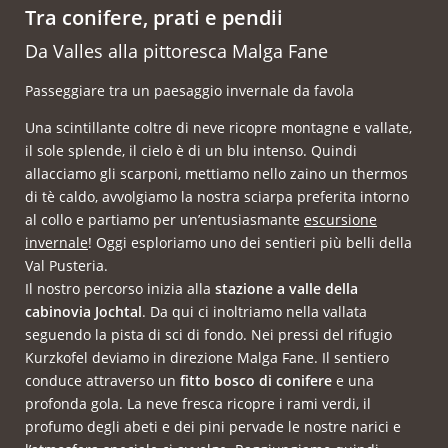
Tra conifere, prati e pendii
Da Valles alla pittoresca Malga Fane
Passeggiare tra un paesaggio invernale da favola
Una scintillante coltre di neve ricopre montagne e vallate,
il sole splende, il cielo è di un blu intenso. Quindi
allacciamo gli scarponi, mettiamo nello zaino un thermos
di tè caldo, avvolgiamo la nostra sciarpa preferita intorno
al collo e partiamo per un’entusiasmante
escursione
invernale
! Oggi esploriamo uno dei sentieri più belli della
Val Pusteria.
Il nostro percorso inizia alla
stazione a valle della
cabinovia Jochtal
. Da qui ci inoltriamo nella vallata
seguendo la pista di sci di fondo. Nei pressi del rifugio
Kurzkofel deviamo in direzione Malga Fane. Il sentiero
conduce attraverso un
fitto bosco di conifere
e una
profonda gola. La neve fresca ricopre i rami verdi, il
profumo degli abeti e dei pini pervade le nostre narici e