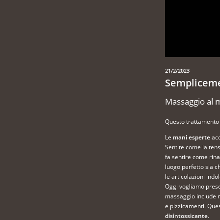
21/2/2023
Semplicem
Massaggio al 
Questo trattamento è
Le
mani esperte
acc
Sentite come la ten
fa sentire come rina
luogo perfetto sia ch
le articolazioni indo
Oggi vogliamo prese
massaggio include mi
e pizzicamenti. Quest
disintossicante
.