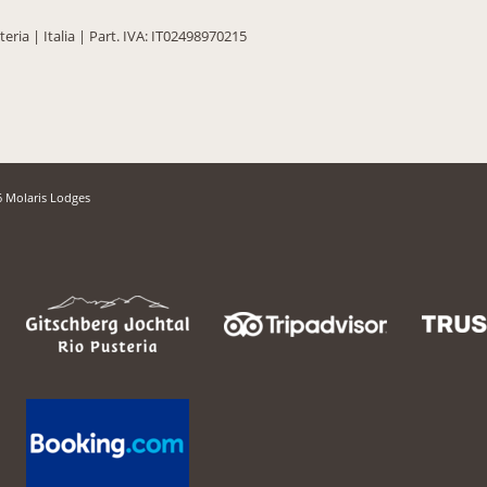
teria
|
Italia
|
Part. IVA: IT02498970215
 Molaris Lodges