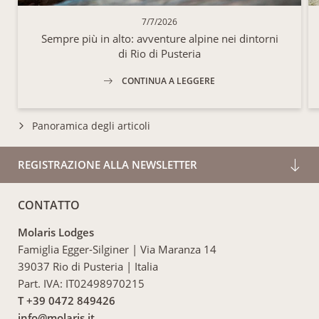
7/7/2026
Sempre più in alto: avventure alpine nei dintorni
di Rio di Pusteria
CONTINUA A LEGGERE
Panoramica degli articoli
REGISTRAZIONE ALLA NEWSLETTER
CONTATTO
Molaris Lodges
Famiglia Egger-Silginer
|
Via Maranza 14
39037 Rio di Pusteria
|
Italia
Part. IVA: IT02498970215
T +39 0472 849426
info@
molaris.
it