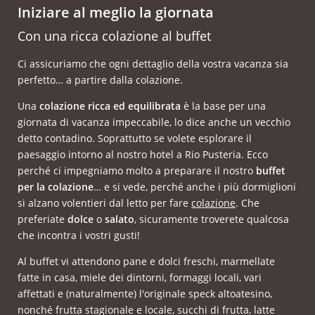
Iniziare al meglio la giornata
Con una ricca colazione al buffet
Ci assicuriamo che ogni dettaglio della vostra vacanza sia
perfetto… a partire dalla colazione.
Una
colazione ricca ed equilibrata
è la base per una
giornata di vacanza impeccabile, lo dice anche un vecchio
detto contadino. Soprattutto se volete esplorare il
paesaggio intorno al nostro hotel a Rio Pusteria. Ecco
perché ci impegniamo molto a preparare il nostro
buffet
per la colazione
… e si vede, perché anche i più dormiglioni
si alzano volentieri dal letto per fare
colazione
. Che
preferiate
dolce
o
salato
, sicuramente troverete qualcosa
che incontra i vostri gusti!
Al buffet vi attendono pane e dolci freschi, marmellate
fatte in casa, miele dei dintorni, formaggi locali, vari
affettati e (naturalmente) l'originale speck altoatesino,
nonché frutta stagionale e locale, succhi di frutta, latte