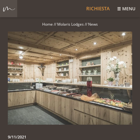
RICHIESTA
MENU
Home
//
Molaris Lodges
//
News
9/11/2021