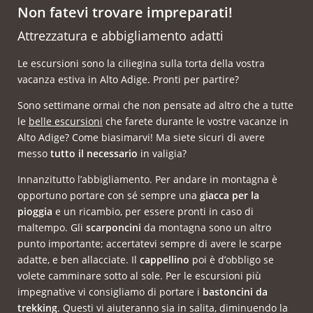
Non fatevi trovare impreparati!
Attrezzatura e abbigliamento adatti
Le escursioni sono la ciliegina sulla torta della vostra
vacanza estiva in Alto Adige. Pronti per partire?
Sono settimane ormai che non pensate ad altro che a tutte
le
belle escursioni
che farete durante le vostre vacanze in
Alto Adige? Come biasimarvi! Ma siete sicuri di avere
messo
tutto il necessario
in valigia?
Innanzitutto l’abbigliamento. Per andare in montagna è
opportuno portare con sé sempre una
giacca per la
pioggia
e un ricambio, per essere pronti in caso di
maltempo. Gli
scarponcini
da montagna sono un altro
punto importante; accertatevi sempre di avere le scarpe
adatte, e ben allacciate. Il
cappellino
poi è d’obbligo se
volete camminare sotto al sole. Per le escursioni più
impegnative vi consigliamo di portare i
bastoncini da
trekking
. Questi vi aiuteranno sia in salita, diminuendo la